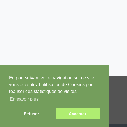
En poursuivant votre navigation sur ce site,
vous acceptez l’utilisation de Cookies pour
réaliser des statistiques de visites.
TARIFS
A PROPOS
En savoir plus
Étudiant / Alternant
Actualité
Salarié / Particulier
Contact
Propriétaire
Charte
Refuser
Accepter
Mentions légales