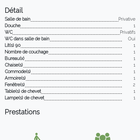
Détail
Salle de bain
Privative
Douche
1
WC
Privatifs
WC dans salle de bain
Oui
Lit(s) 90
1
Nombre de couchage
1
Bureau(x)
1
Chaise(s)
1
Commode(s)
1
Armoire(s)
1
Fenêtre(s)
2
Table(s) de chevet
1
Lampe(s) de chevet
1
Prestations