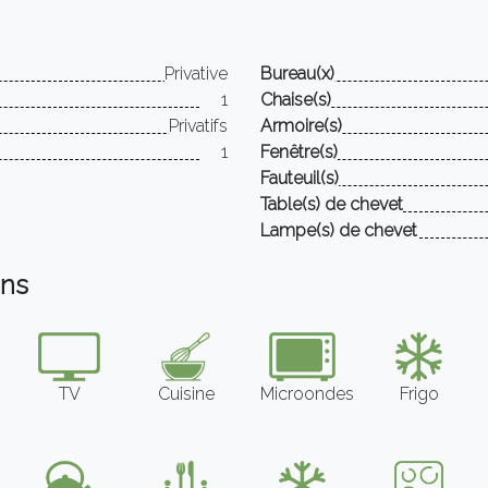
Privative
Bureau(x)
1
Chaise(s)
Privatifs
Armoire(s)
1
Fenêtre(s)
Fauteuil(s)
Table(s) de chevet
Lampe(s) de chevet
ons
TV
Cuisine
Microondes
Frigo