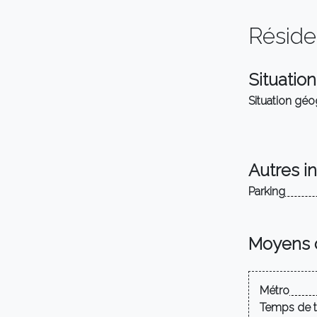
Résid
Situation
Situation gé
Autres i
Parking
Moyens 
Métro
Temps de t