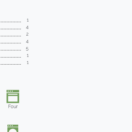
1
4
2
4
5
1
1
Four