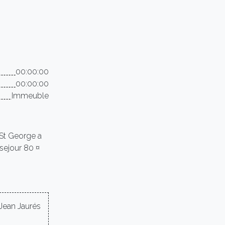
00:00:00
00:00:00
Immeuble
 St George a
 sejour 80 ¤
Jean Jaurés