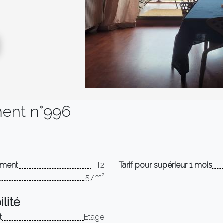
ent n°996
ement
T2
Tarif pour supérieur 1 mois
57m²
lité
t
Etage