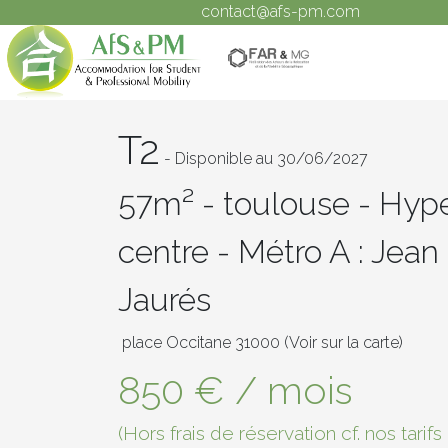
contact@afs-pm.com
T2
- Disponible au 30/06/2027
57m² - toulouse - Hyp
centre - Métro A : Jean
Jaurés
place Occitane 31000
(Voir sur la carte)
850 € / mois
(Hors frais de réservation cf. nos tarif