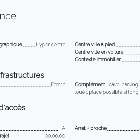
ence
ographique
Hyper centre
Centre ville à pied
Centre ville en voiture
Contexte immobilier
nfrastructures
Fermé
Complément
cave, parking
loué 1 place possible si long
d'accès
A
Arret + proche
rajet
00:00:00