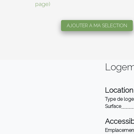
page)
AJOUTER A MA SELECTION
Logem
Location
Type de log
Surface
Accessibi
Emplacemen