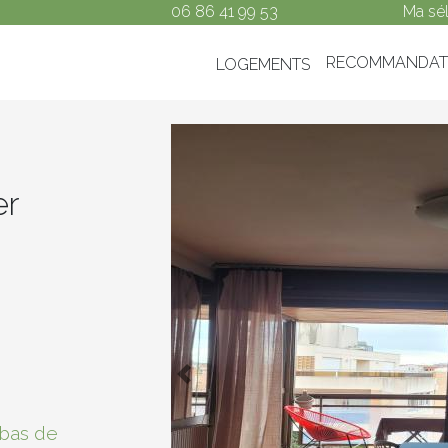
06 86 41 99 53
Ma sél
RECOMMANDAT
LOGEMENTS
er
Previous
s bas de