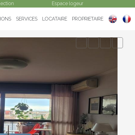
ection
Espace logeur
IONS
SERVICES
LOCATAIRE
PROPRIETAIRE
Next