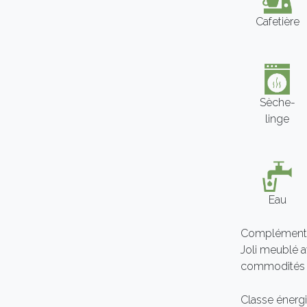
Cafetière
Sèche-
linge
Eau
Compléments
Joli meublé a
commodités 
Classe énergi